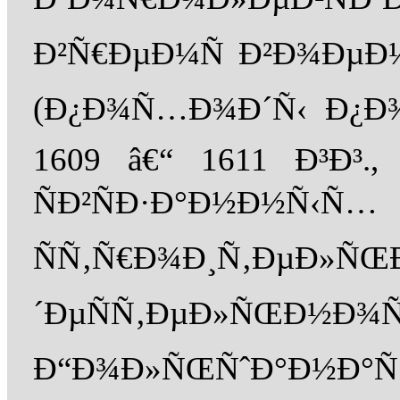
Ð²Ñ€ÐµÐ¼Ñ Ð²Ð¾ÐµÐ½
(Ð¿Ð¾Ñ…Ð¾Ð´Ñ‹ Ð¿Ð¾
1609 â€“ 1611 Ð³Ð³.,
ÑÐ²ÑÐ·Ð°
ÑÑ‚Ñ€Ð¾Ð¸Ñ
´ÐµÑÑ‚ÐµÐ»Ñ
Ð“Ð¾Ð»ÑŒÑˆÐ°Ð½Ð°Ñ