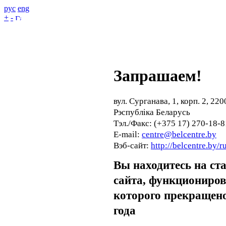
рус
eng
+
-
Запрашаем!
вул. Сурганава, 1, корп. 2, 220
Рэспубліка Беларусь
Тэл./Факс: (+375 17) 270-18-8
E-mail:
centre@belcentre.by
Вэб-сайт:
http://belcentre.by/r
Вы находитесь на ст
сайта, функциониро
которого прекращено
года