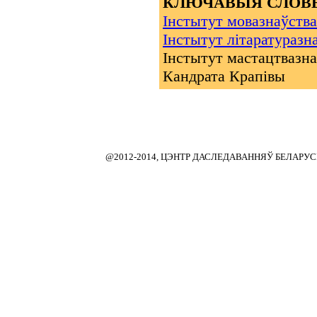
КЛЮЧАВЫЯ СЛОВЫ
Інстытут мовазнаўства
Iнстытут лiтаратуразн
Iнстытут мастацтвазнаў
Кандрата Крапівы
@2012-2014, ЦЭНТР ДАСЛЕДАВАННЯЎ БЕЛАРУ