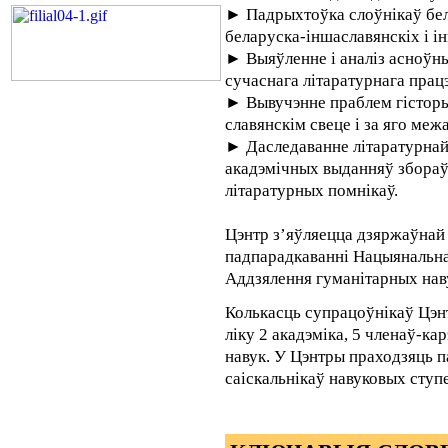
► Падрыхтоўка слоўнікаў бел
беларуска-іншаславянскіх і і
► Выяўленне і аналіз асноўны
сучаснага літаратурнага працэ
► Вывучэнне праблем гісторыі
славянскім свеце і за яго межа
► Даследаванне літаратурнай
акадэмічных выданняў збораў 
літаратурных помнікаў.
Цэнтр з’яўляецца дзяржаўнай
падпарадкаванні Нацыянальнай
Аддзялення гуманітарных наву
Колькасць супрацоўнікаў Цэнтр
ліку 2 акадэміка, 5 членаў-ка
навук. У Цэнтры праходзяць п
саіскальнікаў навуковых сту