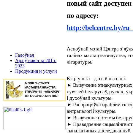
новый сайт доступен
по адресу:
http://belcentre.by/ru
Асноўнай мэтай Цэнтра з’яўл
Галоўная
галінах мастацтвазнаўства, этн
Архіў навін за 2015-
літаратуры.
2023
Продукция и услуги
К і р у н к і д з е й н а с ц і:
► Вывучэнне этнакультурных 
сувязей беларусаў, рускіх, у
і духоўнай культуры.
► Распрацоўка праблем гістор
антрапалогіі культуры.
► Вывучэнне сістэмы беларуск
► Правядзенне сацыялінгвіст
тыпалагічных даследаванняў.