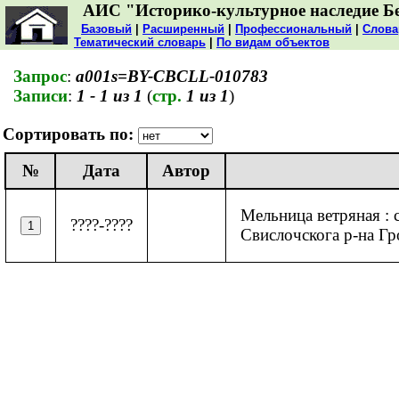
АИС "Историко-культурное наследие Б
Базовый
|
Расширенный
|
Профессиональный
|
Слова
Тематический словарь
|
По видам объектов
Запрос
:
a001s=BY-CBCLL-010783
Записи
:
1 - 1 из 1
(
стр.
1 из 1
)
Сортировать по:
№
Дата
Автор
Мельница ветряная : с
????-????
Свислочскога р-на Гр